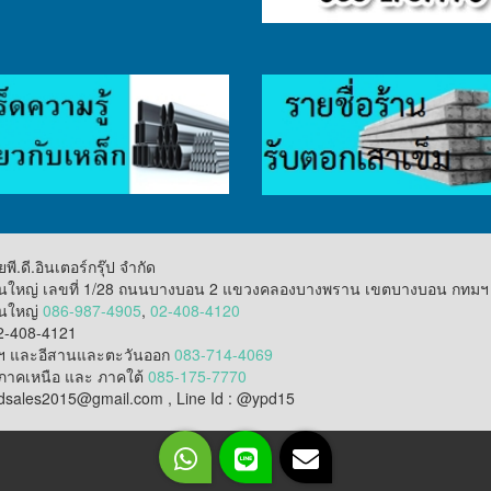
พี.ดี.อินเตอร์กรุ๊ป จำกัด
นใหญ่ เลขที่ 1/28 ถนนบางบอน 2 แขวงคลองบางพราน เขตบางบอน กทมฯ
านใหญ่
086-987-4905
,
02-408-4120
2-408-4121
ฯ และอีสานและตะวันออก
083-714-4069
ภาคเหนือ และ ภาคใต้
085-175-7770
ypdsales2015@gmail.com , Line Id : @ypd15