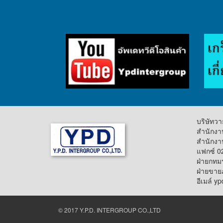
บริษัทวาย
สำนักงา
สำนักง
แฟกซ์ 0
ฝ่ายกทม
ฝ่ายขาย
อีเมล์ 
© 2017 Y.P.D. INTERGROUP CO.,LTD