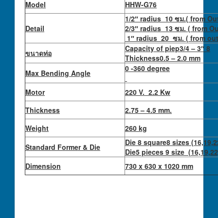
Model
HHW-G76
1/2″ radius 10 ซม.( from O
Detail
2/3″ radius 13 ซม. 
1″ radius 20 ซม. ( from out
Capacity of piep3/4 – 3″ 8
ขนาดท่อ
Thickness0.5 – 2.0 mm
0 -360 degree
Max Bending Angle
Motor
220 V. 2.2 Kw
Thickness
2.75 – 4.5 mm.
Weight
260 kg
Die 8 square8 sizes (16,19,
Standard Former & Die
Die5 pieces 9 size (16,19,22
Dimension
730 x 630 x 1020 mm