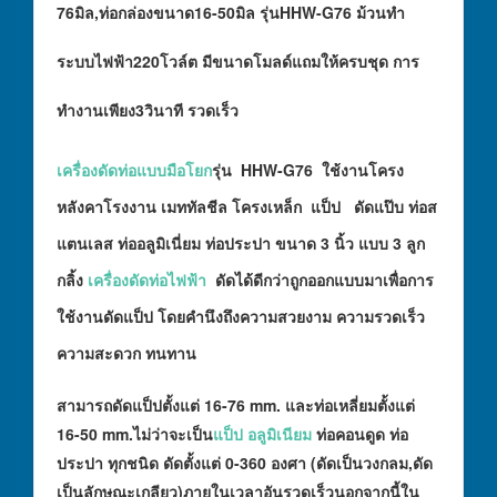
76มิล,ท่อกล่องขนาด16-50มิล รุ่นHHW-G76 ม้วนทำ
ระบบไฟฟ้า220โวล์ต มีขนาดโมลด์แถมให้ครบชุด การ
ทำงานเพียง3วินาที รวดเร็ว
เครื่องดัดท่อแบบมือโยก
รุ่น
HHW-G76
ใช้งานโครง
หลังคาโรงงาน เมททัลชีล โครงเหล็ก แป็ป ดัดแป๊บ ท่อส
แตนเลส ท่ออลูมิเนี่ยม ท่อประปา ขนาด 3 นิ้ว แบบ 3 ลูก
กลิ้ง
เครื่องดัดท่อไฟฟ้า
ดัดได้ดีกว่าถูกออกแบบมาเพื่อการ
ใช้งานดัดแป็ป โดยคำนึงถึงความสวยงาม ความรวดเร็ว
ความสะดวก ทนทาน
สามารถดัดแป็ปตั้งแต่ 16-76 mm. และท่อเหลี่ยมตั้งแต่
16-50 mm.ไม่ว่าจะเป็น
แป็ป อลูมิเนียม
ท่อคอนดูด ท่อ
ประปา ทุกชนิด ดัดตั้งแต่ 0-360 องศา (ดัดเป็นวงกลม,ดัด
เป็นลักษณะเกลียว)ภายในเวลาอันรวดเร็วนอกจากนี้ใน