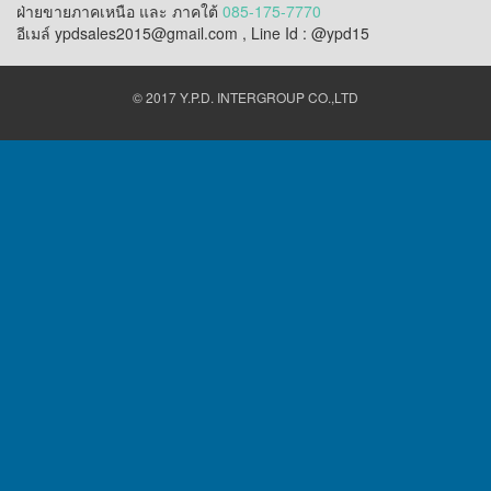
ฝ่ายขายภาคเหนือ และ ภาคใต้
085-175-7770
อีเมล์ ypdsales2015@gmail.com , Line Id : @ypd15
© 2017 Y.P.D. INTERGROUP CO.,LTD