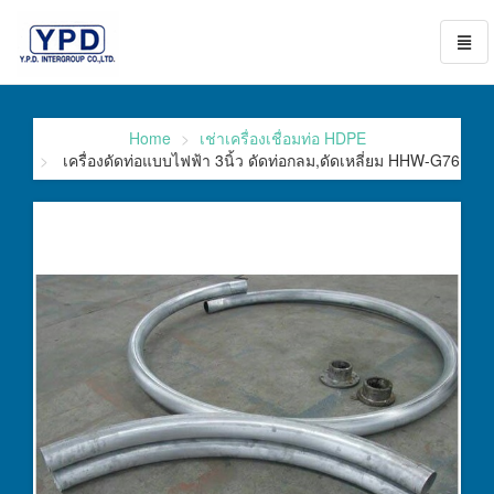
Toggl
naviga
go
to
homepage
Home
เช่าเครื่องเชื่อมท่อ HDPE
เครื่องดัดท่อแบบไฟฟ้า 3นิ้ว ดัดท่อกลม,ดัดเหลี่ยม HHW-G76