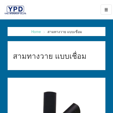
Toggl
naviga
go
to
homepage
Home
สามทางวาย แบบเชื่อม
สามทางวาย แบบเชื่อม