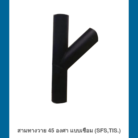
สามทางวาย 45 องศา แบบเชื่อม (SFS,TIS.)