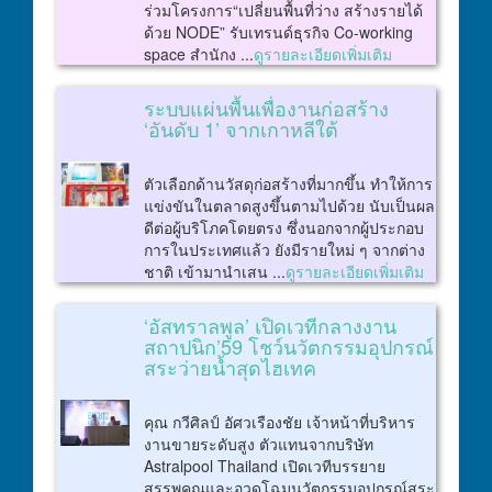
ร่วมโครงการ“เปลี่ยนพื้นที่ว่าง สร้างรายได้
ด้วย NODE” รับเทรนด์ธุรกิจ Co-working
space สำนักง ...
ดูรายละเอียดเพิ่มเติม
ระบบแผ่นพื้นเพื่องานก่อสร้าง
‘อันดับ 1’ จากเกาหลีใต้
ตัวเลือกด้านวัสดุก่อสร้างที่มากขึ้น ทำให้การ
แข่งขันในตลาดสูงขึ้นตามไปด้วย นับเป็นผล
ดีต่อผู้บริโภคโดยตรง ซึ่งนอกจากผู้ประกอบ
การในประเทศแล้ว ยังมีรายใหม่ ๆ จากต่าง
ชาติ เข้ามานำเสน ...
ดูรายละเอียดเพิ่มเติม
‘อัสทราลพูล’ เปิดเวทีกลางงาน
สถาปนิก’59 โชว์นวัตกรรมอุปกรณ์
สระว่ายน้ำสุดไฮเทค
คุณ กวีศิลป์ อัศวเรืองชัย เจ้าหน้าที่บริหาร
งานขายระดับสูง ตัวแทนจากบริษัท
Astralpool Thailand เปิดเวทีบรรยาย
สรรพคุณและอวดโฉมนวัตกรรมอุปกรณ์สระ