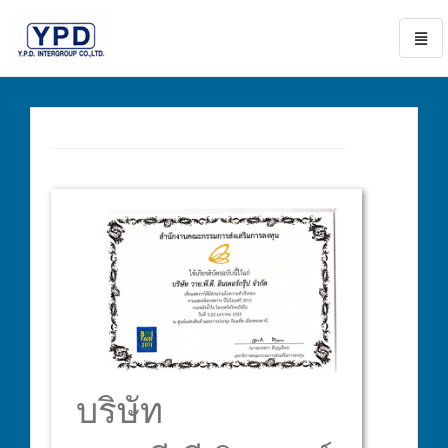
Toggl
naviga
go
to
homepage
บริษัท