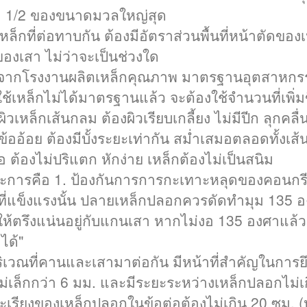
อ 1 1/2 ของขนาดมวลใหญ่สุด
็กที่ต่อทาบกัน ต้องมีอัตราส่วนพื้นที่หน้าตัดของ
องเสา ไม่ว่าจะเป็นช่วงใด
ก.จากโรงงานผลิตเหล็กคุณภาพ มาตรฐานอุตสาหกร
ช้เหล็กไม่ได้มาตรฐานแล้ว จะต้องใช้จำนวนที่เพิ่มขึ
วเหล็กเส้นกลม ต้องผิวเรียบเกลี้ยง ไม่มีปีก ลุกคลื
ข้ออ้อย ต้องมีบั้งระยะเท่ากัน สม่ำเสมอตลอดทั้งเส้
อ ต้องไม่ปริแตก หักง่าย เหล็กต้องไม่เป็นสนิม
ระการคือ 1. ป้องกันการการกะเทาะหลุดของคอนกรี
่แข็งแรงนั้น ปลายเหล็กปลอกควรดัดทำมุม 135 อง
ห้ตรึงแน่นอยู่กับแกนเสา หากไม่งอ 135 องศาแล้
ได้"
เวณที่คานและเสามาต่อกัน มีหน้าที่สำคัญในการยึด
่เล็กกว่า 6 มม. และมีระยะระหว่างเหล็กปลอกไม่
เรียงของเหล็กปลอกในข้อต่อต้องไม่เกิน 20 ซม. (ห