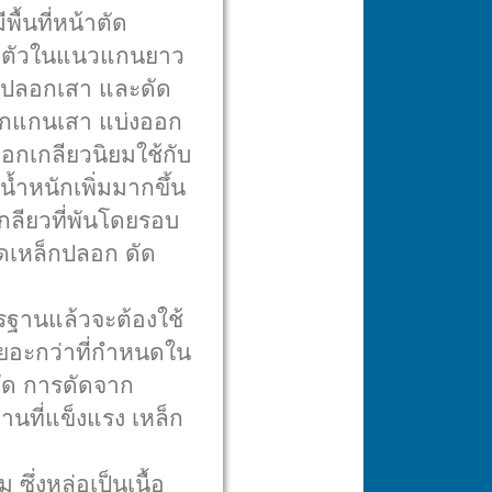
ื้นที่หน้าตัด
ี่วางตัวในแนวแกนยาว
็กปลอกเสา และดัด
ล็กแกนเสา แบ่งออก
ลอกเกลียวนิยมใช้กับ
้ำหนักเพิ่มมากขึ้น
กลียวที่พันโดยรอบ
ดเหล็กปลอก ดัด
รฐานแล้วจะต้องใช้
กเยอะกว่าที่กำหนดใน
ัด การดัดจาก
นที่แข็งแรง เหล็ก
ึ่งหล่อเป็นเนื้อ