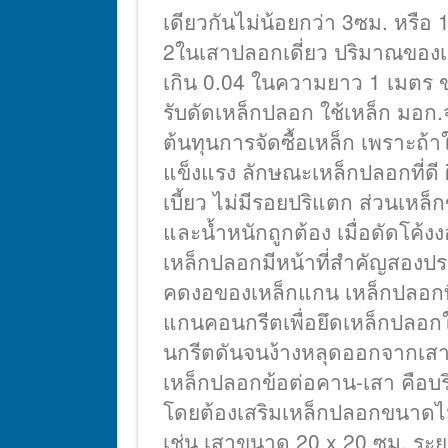
เดียวกันไม่น้อยกว่า 3ซม. หรื
2ในเสาปลอกเดี่ยว ปริมาณของเหล
เกิน 0.04 ในความยาว 1 เมตร ข
รับดัดเหล็กปลอก ใช้เหล็ก มอ
ต้นทุนการจัดซื้อเหล็ก เพราะถ้าใ
แข็งแรง ลักษณะเหล็กปลอกที่ดี ผิ
เบี้ยว ไม่มีรอยปริแตก ส่วนเหล็ก
และน้ำหนักถูกต้อง เมื่อดัดโค้งง
เหล็กปลอกมีหน้าที่สำคัญสองป
คดงอของเหล็กแกน เหล็กปลอกที
แกนคอนกรีตเพื่อยึดเหล็กปลอกใ
นกรีตดันจนง้างหลุดออกจากเสา
เหล็กปลอกข้อต่อคาน-เสา คือบริ
โดยต้องเสริมเหล็กปลอกขนาดไม
เช่น เสาขนาด 20 x 20 ซม. ระยะ