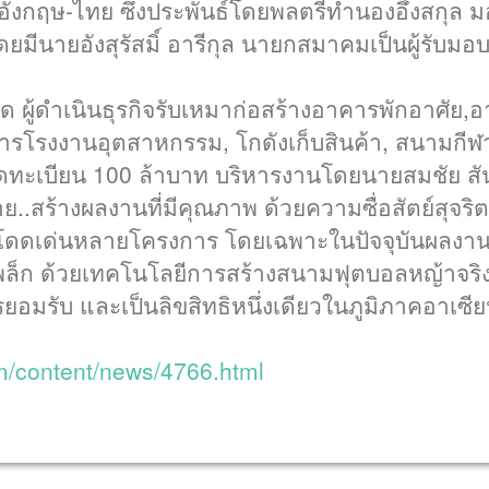
งกฤษ-ไทย ซึ่งประพันธ์โดยพลตรีทำนองอึ้งสกุล มอ
มีนายอังสุรัสมิ์ อารีกุล นายกสมาคมเป็นผู้รับม
ด ผู้ดำเนินธุรกิจรับเหมาก่อสร้างอาคารพักอาศัย,
รโรงงานอุตสาหกรรม, โกดังเก็บสินค้า, สนามกีฬ
ุนจดทะเบียน 100 ล้าบาท บริหารงานโดยนายสมชัย สั
..สร้างผลงานที่มีคุณภาพ ด้วยความซื่อสัตย์สุจริ
ลงานโดดเด่นหลายโครงการ โดยเฉพาะในปัจจุบันผลง
ก ด้วยเทคโนโลยีการสร้างสนามฟุตบอลหญ้าจริงที่
ารยอมรับ และเป็นลิขสิทธิหนึ่งเดียวในภูมิภาคอาเซี
om/content/news/4766.html