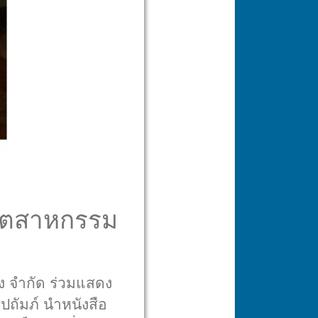
อุตสาหกรรม
าง จำกัด ร่วมแสดง
ถัมภ์ นำหนังสือ