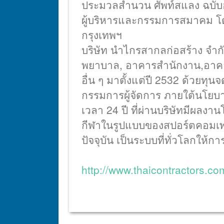
ประมวลสำนวน ศัพท์สแลง ฉบับอั
ผู้บริหารและกรรมการสมาคม โดย
กรุงเทพฯ
บริษัท นำไกรสากลก่อสร้าง จำกั
พยาบาล, อาคารสำนักงาน,อาคา
อื่น ๆ มาตั้งแต่ปี 2532 ด้วยท
กรรมการผู้จัดการ ภายใต้นโยบาย
เวลา 24 ปี ที่ผ่านบริษัทมีผ
กีฬาในรูปแบบของสปอร์ตคอมเพล็
ปัจจุบัน เป็นระบบที่ทั่วโลกให้ก
http://www.thaicontractors.c