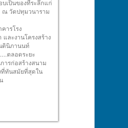
บเป็นของที่ระลึกแก่
อบ ณ วัดปทุมวนาราม
อาคารโรง
า และงานโครงสร้าง
นตินิภานนท์
ต....ตลอดระยะ
านการก่อสร้างสนาม
ทันสมัยที่สุดใน
ยน